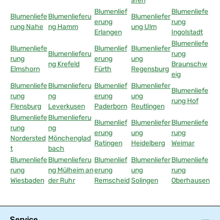
afen
Blumenlief
Blumenliefe
Blumenliefe
Blumenlieferu
Blumenliefer
erung
rung
rung Nahe
ng Hamm
ung Ulm
Erlangen
Ingolstadt
Blumenliefe
Blumenliefe
Blumenlief
Blumenliefer
Blumenlieferu
rung
rung
erung
ung
ng Krefeld
Braunschw
Elmshorn
Fürth
Regensburg
eig
Blumenliefe
Blumenlieferu
Blumenlief
Blumenliefer
Blumenliefe
rung
ng
erung
ung
rung Hof
Flensburg
Leverkusen
Paderborn
Reutlingen
Blumenliefe
Blumenlieferu
Blumenlief
Blumenliefer
Blumenliefe
rung
ng
erung
ung
rung
Nordersted
Mönchenglad
Ratingen
Heidelberg
Weimar
t
bach
Blumenliefe
Blumenlieferu
Blumenlief
Blumenliefer
Blumenliefe
rung
ng Mülheim an
erung
ung
rung
Wiesbaden
der Ruhr
Remscheid
Solingen
Oberhausen
Service