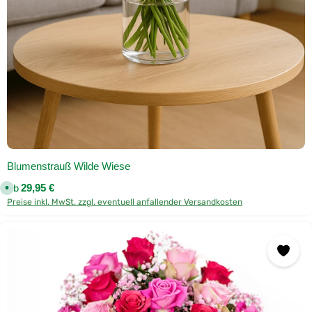
D
H
L
Blumenstrauß Wilde Wiese
Regulärer Preis:
Ab
29,95 €
S
o
Preise inkl. MwSt. zzgl. eventuell anfallender Versandkosten
f
o
r
t
v
e
r
f
ü
g
b
a
r