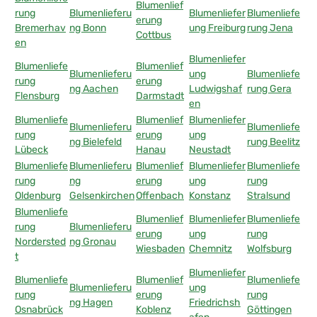
Blumenlief
rung
Blumenlieferu
Blumenliefer
Blumenliefe
erung
Bremerhav
ng Bonn
ung Freiburg
rung Jena
Cottbus
en
Blumenliefer
Blumenliefe
Blumenlief
Blumenlieferu
ung
Blumenliefe
rung
erung
ng Aachen
Ludwigshaf
rung Gera
Flensburg
Darmstadt
en
Blumenliefe
Blumenlief
Blumenliefer
Blumenlieferu
Blumenliefe
rung
erung
ung
ng Bielefeld
rung Beelitz
Lübeck
Hanau
Neustadt
Blumenliefe
Blumenlieferu
Blumenlief
Blumenliefer
Blumenliefe
rung
ng
erung
ung
rung
Oldenburg
Gelsenkirchen
Offenbach
Konstanz
Stralsund
Blumenliefe
Blumenlief
Blumenliefer
Blumenliefe
rung
Blumenlieferu
erung
ung
rung
Nordersted
ng Gronau
Wiesbaden
Chemnitz
Wolfsburg
t
Blumenliefer
Blumenliefe
Blumenlief
Blumenliefe
Blumenlieferu
ung
rung
erung
rung
ng Hagen
Friedrichsh
Osnabrück
Koblenz
Göttingen