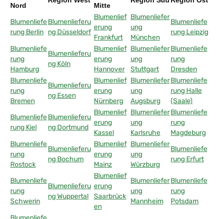
Nord
Mitte
Blumenlief
Blumenliefer
Blumenliefe
Blumenlieferu
Blumenliefe
erung
ung
rung Berlin
ng Düsseldorf
rung Leipzig
Frankfurt
München
Blumenliefe
Blumenlief
Blumenliefer
Blumenliefe
Blumenlieferu
rung
erung
ung
rung
ng Köln
Hamburg
Hannover
Stuttgart
Dresden
Blumenliefe
Blumenlief
Blumenliefer
Blumenliefe
Blumenlieferu
rung
erung
ung
rung Halle
ng Essen
Bremen
Nürnberg
Augsburg
(Saale)
Blumenlief
Blumenliefer
Blumenliefe
Blumenliefe
Blumenlieferu
erung
ung
rung
rung Kiel
ng Dortmund
Kassel
Karlsruhe
Magdeburg
Blumenliefe
Blumenlief
Blumenliefer
Blumenlieferu
Blumenliefe
rung
erung
ung
ng Bochum
rung Erfurt
Rostock
Mainz
Würzburg
Blumenlief
Blumenliefe
Blumenliefer
Blumenliefe
Blumenlieferu
erung
rung
ung
rung
ng Wuppertal
Saarbrück
Schwerin
Mannheim
Potsdam
en
Blumenliefe