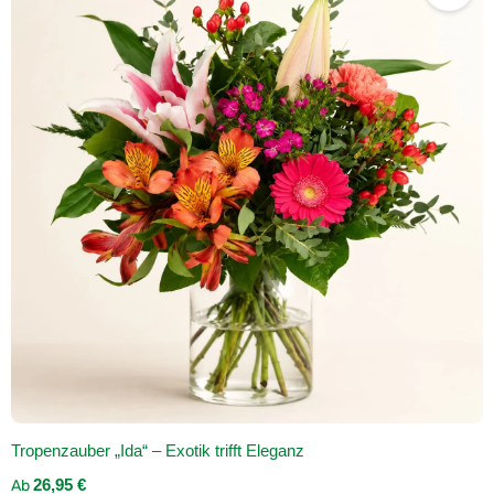
Tropenzauber „Ida“ – Exotik trifft Eleganz
Regulärer Preis:
Ab
26,95 €