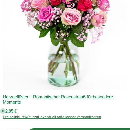
,
L
i
e
f
e
r
z
e
i
t
:
1
-
2
W
e
r
k
t
a
g
e
p
e
r
D
H
Herzgeflüster – Romantischer Rosenstrauß für besondere
L
Momente
Regulärer Preis:
32,95 €
S
o
Preise inkl. MwSt. zzgl. eventuell anfallender Versandkosten
f
o
r
t