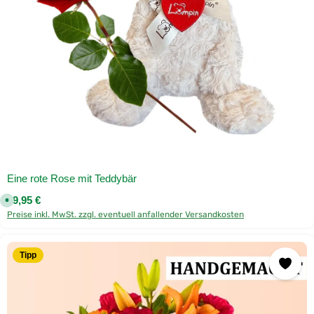
o
r
i
s
t
e
n
l
i
e
f
e
r
u
n
g
Eine rote Rose mit Teddybär
Regulärer Preis:
29,95 €
S
o
Preise inkl. MwSt. zzgl. eventuell anfallender Versandkosten
f
o
r
t
v
Tipp
e
r
f
ü
g
b
a