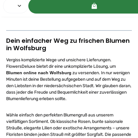
Produkt Anzahl: Gib den gewünschten Wert ein oder
v
e
r
f
ü
g
b
a
r
,
Dein einfacher Weg zu frischen Blumen
L
i
in Wolfsburg
e
f
e
r
Vergiss komplizierte Wege und unsichere Lieferungen.
z
e
FlowersDeluxe bietet dir eine unkomplizierte Lösung, um
i
t
Blumen online nach Wolfsburg
zu versenden. In nur wenigen
:
Minuten ist deine Bestellung aufgegeben und auf dem Weg zu
1
-
den Liebsten in der niedersächsischen Stadt. Wir glauben daran,
2
W
dass jeder die Freude und Bequemlichkeit einer zuverlässigen
e
r
Blumenlieferung erleben sollte.
k
t
a
g
Wähle einfach den perfekten Blumengruß aus unserem
e
p
vielfältigen Sortiment. Ob klassische Rosen, bunte saisonale
e
Sträuße, elegante Lilien oder exotische Arrangements – unsere
r
D
Floristen binden jeden Strauß mit größter Sorgfalt. Die passende
H