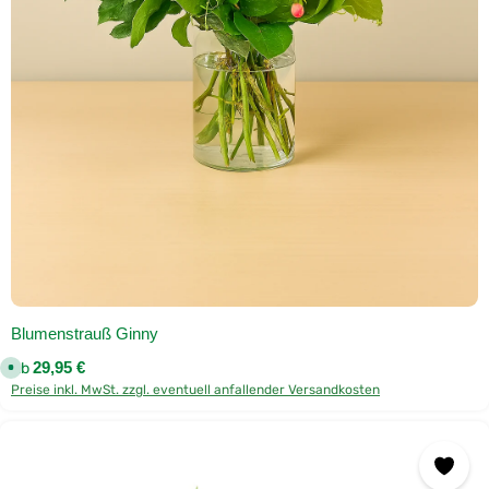
l
i
e
f
e
r
u
n
g
Blumenstrauß Ginny
Regulärer Preis:
Ab
29,95 €
S
o
Preise inkl. MwSt. zzgl. eventuell anfallender Versandkosten
f
o
r
t
v
e
r
f