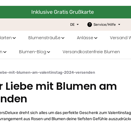
Inklusive Gratis Grußkarte
DE
Service/Hilfe
arten
Blumensträuße
Anlässe
Versand W
n
Blumen-Blog
Versandkostenfreie Blumen
iebe-mit-blumen-am-valentinstag-2024-versenden
r Liebe mit Blumen am
enden
owersDeluxe dreht sich alles um das perfekte Geschenk zum Valentinsta
m Arrangement aus Rosen und Blumen deine tiefsten Gefühle auszudrück