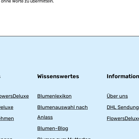
 ohne Worte zu übermitteln.
s
Wissenswertes
Informatio
owersDeluxe
Blumenlexikon
Über uns
eluxe
Blumenauswahl nach
DHL Sendung
Anlass
nehmen
FlowersDeluxe
Blumen-Blog