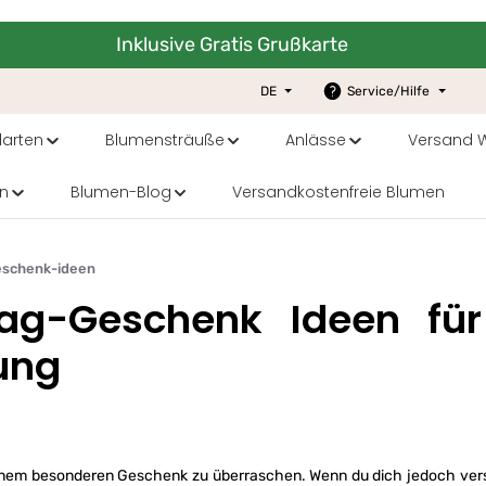
Inklusive Gratis Grußkarte
DE
Service/Hilfe
arten
Blumensträuße
Anlässe
Versand W
n
Blumen-Blog
Versandkostenfreie Blumen
eschenk-ideen
tag-Geschenk Ideen für
ung
t einem besonderen Geschenk zu überraschen. Wenn du dich jedoch ver