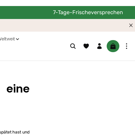
7-Tage-Frischeversprechen
eltweit
Du hast 0 Produkte auf dem M
Warenkorb 
 eine
spätet hast und