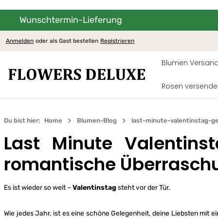
Wunschtermin-Lieferung
um Hauptinhalt springen
Zur Hauptnavigation springen
Anmelden
oder als Gast bestellen
Registrieren
Blumen Versand
Rosen versende
Du bist hier:
Home
Blumen-Blog
last-minute-valentinstag-g
Last Minute Valentins
romantische Überrasch
Es ist wieder so weit –
Valentinstag
steht vor der Tür.
Wie jedes Jahr, ist es eine schöne Gelegenheit, deine Liebsten mi