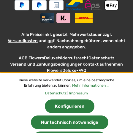
Alle Preise inkl. gesetzl. Mehrwertsteuer zzgl.
Versandkosten
und ggf. Nachnahmegebühren, wenn nicht
anders angegeben.
AGB FlowersDeluxe
Widerrufsrecht
Datenschutz
Versand und Zahlungsbedingungen
Kontakt aufnehmen
FlowersDeluxe-FAQ
Diese Website verwendet Cookies, um eine bestmögliche
© 2026 Flowers-Deluxe - with
Erfahrung bieten zu können.
Mehr Informationen ...
Datenschutz
|
Impressum
Konfigurieren
Nur technisch notwendige