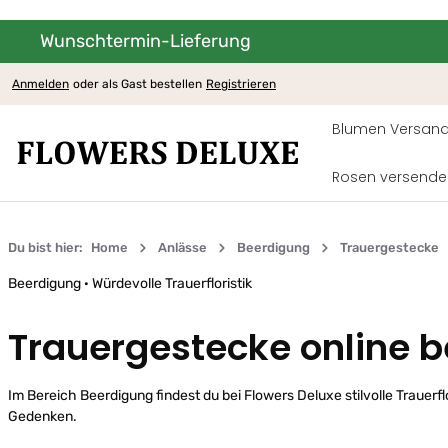
Wunschtermin-Lieferung
um Hauptinhalt springen
Zur Hauptnavigation springen
Anmelden
oder als Gast bestellen
Registrieren
Blumen Versand
Rosen versende
Du bist hier:
Home
Anlässe
Beerdigung
Trauergestecke
Beerdigung · Würdevolle Trauerfloristik
Trauergestecke online b
Im Bereich Beerdigung findest du bei Flowers Deluxe stilvolle Trauerfl
Gedenken.