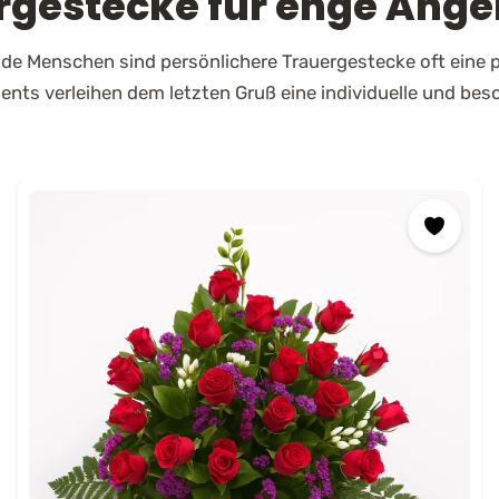
rgestecke für enge Ange
e
r
z
e
de Menschen sind persönlichere Trauergestecke oft eine 
i
t
:
nts verleihen dem letzten Gruß eine individuelle und bes
T
r
a
u
e
r
l
i
e
f
e
r
u
n
g