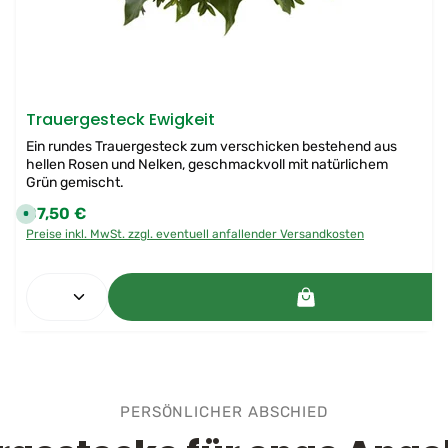
Trauergesteck Ewigkeit
Ein rundes Trauergesteck zum verschicken bestehend aus
hellen Rosen und Nelken, geschmackvoll mit natürlichem
Grün gemischt.
87,50 €
Regulärer Preis:
S
o
Preise inkl. MwSt. zzgl. eventuell anfallender Versandkosten
f
o
r
t
ert ein oder benutze die Schaltflächen 
Produkt Anzahl: Gib den gewünschten 
v
e
r
f
ü
g
b
a
r
,
L
PERSÖNLICHER ABSCHIED
i
e
f