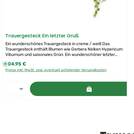
Trauergesteck Ein letzter Gruß
Ein wunderschönes Trauergesteck in creme / weiß Das
Trauergesteck enthält Blumen wie Gerbera Nelken Hypericum
Viburnum und saisonales Grün. Ein wunderschöner letzter
Gruß an einen lieben Menschen.
104,95 €
Regulärer Preis:
S
o
Preise inkl. MwSt. zzgl. eventuell anfallender Versandkosten
f
o
r
t
Produkt Anzahl: Gib den gewünschten W
v
e
r
f
ü
g
b
a
r
,
L
i
e
f