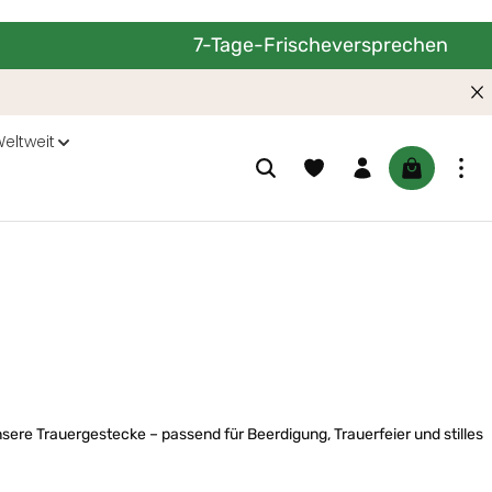
7-Tage-Frischeversprechen
eltweit
Du hast 0 Produkte auf dem M
Warenkorb 
unsere Trauergestecke – passend für Beerdigung, Trauerfeier und stilles