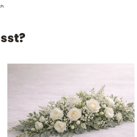
ch.
sst?