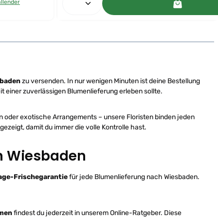
r
allender
f
ü
g
b
a
r
,
L
i
e
f
e
r
sbaden
zu versenden. In nur wenigen Minuten ist deine Bestellung
z
e
 einer zuverlässigen Blumenlieferung erleben sollte.
i
t
:
1
en oder exotische Arrangements – unsere Floristen binden jeden
-
2
gezeigt, damit du immer die volle Kontrolle hast.
W
e
r
k
in Wiesbaden
t
a
g
e
p
age-Frischegarantie
für jede Blumenlieferung nach Wiesbaden.
e
r
D
H
L
umen
findest du jederzeit in unserem Online-Ratgeber. Diese