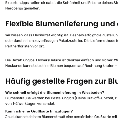
e
Expertentipps helfen dir dabei, die Schönheit und Frische deines St
r
D
Nerobergs genießen.
H
L
Flexible Blumenlieferung und
Wir wissen, dass Flexibilität wichtig ist. Deshalb erfolgt die Zust
oder durch einen zuverlässigen Paketzusteller. Die Liefermethode is
Partnerfloristen vor Ort.
Die Bezahlung bei FlowersDeluxe ist denkbar einfach und sicher. Wi
Neukunde kannst du deine Blumen bequem auf Rechnung kaufen – s
Häufig gestellte Fragen zur 
Wie schnell erfolgt die Blumenlieferung in Wiesbaden?
Blumensträuße werden bei Bestellung bis [Deine Cut-off-Uhrzeit, z
von 1-2 Werktagen versendet.
Kann ich eine Grußkarte hinzufügen?
Ja, du kannst deinem Blumenstrauß eine persönliche Grußkarte mit de