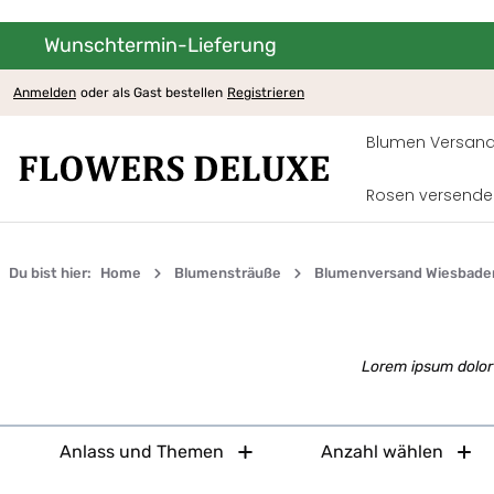
Wunschtermin-Lieferung
um Hauptinhalt springen
Zur Hauptnavigation springen
Anmelden
oder als Gast bestellen
Registrieren
Blumen Versand
Rosen versende
Du bist hier:
Home
Blumensträuße
Blumenversand Wiesbade
Lorem ipsum dolor 
Anlass und Themen
Anzahl wählen