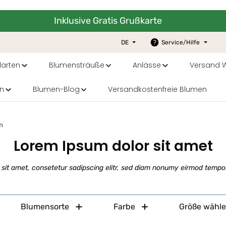
Inklusive Gratis Grußkarte
DE
Service/Hilfe
arten
Blumensträuße
Anlässe
Versand W
n
Blumen-Blog
Versandkostenfreie Blumen
n
Lorem Ipsum dolor sit amet
sit amet, consetetur sadipscing elitr, sed diam nonumy eirmod tempor
Blumensorte
Farbe
Größe wähl