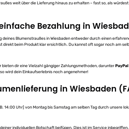
e
raußes weit über die Lieferung hinaus zu erhalten – fast so, als würde
r
D
H
L
 einfache Bezahlung in Wiesba
ellung deines Blumenstraußes in Wiesbaden entweder durch einen erfahre
t direkt beim Produkt klar ersichtlich. Du kannst oft sogar noch am sel
r bieten dir eine Vielzahl gängiger Zahlungsmethoden, darunter
PayPal
o wird dein Einkaufserlebnis noch angenehmer!
Blumenlieferung in Wiesbaden (
.B. 14:00 Uhr] von Montag bis Samstag am selben Tag durch unsere loka
iner individuellen Botschaft beifügen. Dies ist im Service inbegriffen.