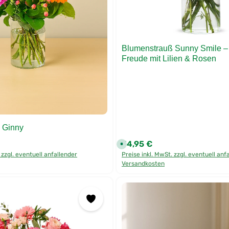
1
-
2
W
e
r
k
t
Blumenstrauß Sunny Smile –
a
Freude mit Lilien & Rosen
g
e
p
e
r
D
H
L
 Ginny
54,95 €
:
Regulärer Preis:
S
o
 zzgl. eventuell anfallender
Preise inkl. MwSt. zzgl. eventuell anf
f
o
Versandkosten
r
t
v
e
r
f
ü
g
b
a