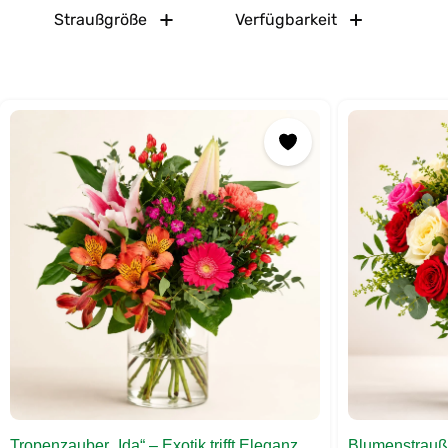
Straußgröße
Verfügbarkeit
Tropenzauber „Ida“ – Exotik trifft Eleganz
Blumenstrauß