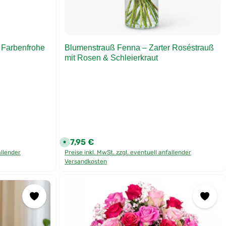
 Farbenfrohe
Blumenstrauß Fenna – Zarter Roséstrauß
mit Rosen & Schleierkraut
47,95 €
Regulärer Preis:
S
o
allender
Preise inkl. MwSt. zzgl. eventuell anfallender
f
o
Versandkosten
r
t
v
e
r
f
ü
g
b
a