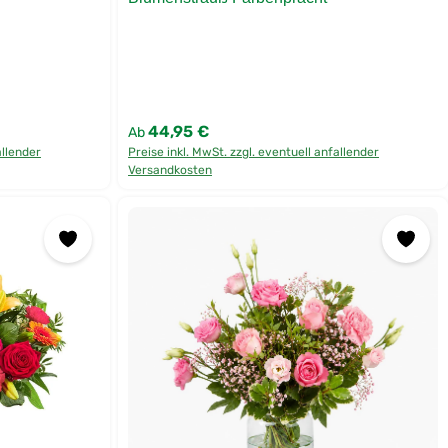
44,95 €
Regulärer Preis:
Ab
er benutze die Schaltflächen um die Anz
allender
Preise inkl. MwSt. zzgl. eventuell anfallender
Versandkosten