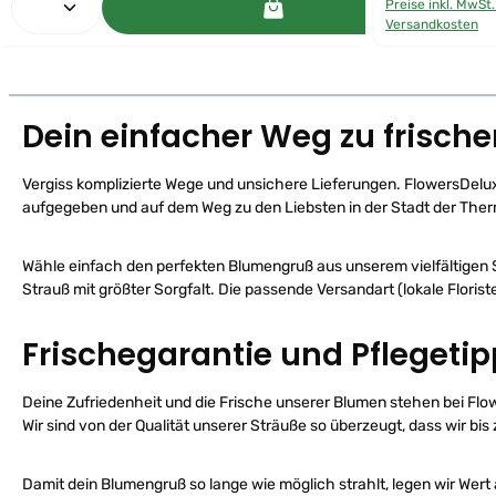
r
Preise inkl. MwSt.
f
f
o
Versandkosten
ü
r
g
t
b
v
a
e
r
r
,
f
L
ü
i
Dein einfacher Weg zu frisc
g
e
b
f
a
e
r
r
,
Vergiss komplizierte Wege und unsichere Lieferungen. FlowersDelux
z
L
e
aufgegeben und auf dem Weg zu den Liebsten in der Stadt der Therma
i
i
e
t
f
:
e
1
r
Wähle einfach den perfekten Blumengruß aus unserem vielfältigen S
-
z
2
e
Strauß mit größter Sorgfalt. Die passende Versandart (lokale Florist
W
i
e
t
r
:
k
1
Frischegarantie und Pflegeti
t
-
a
2
g
W
e
e
p
Deine Zufriedenheit und die Frische unserer Blumen stehen bei Flowe
r
e
k
Wir sind von der Qualität unserer Sträuße so überzeugt, dass wir 
r
t
D
a
H
g
L
e
Damit dein Blumengruß so lange wie möglich strahlt, legen wir Wert a
p