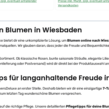
 zzgl. eventuell anfallender
Preise inkl. MwSt. zzgl. eventuell anf
f
o
Versandkosten
r
t
v
e
r
f
ü
hen Blumen in Wiesbaden
g
b
a
r
,
e bietet dir eine unkomplizierte Lösung, um
Blumen online nach Wie
L
lquellen. Wir glauben daran, dass jeder die Freude und Bequemlichkeit
i
e
f
e
r
ortiment. Ob klassische Rosen, bunte saisonale Sträuße, elegante Lili
z
e
enlieferung oder Postversand) wird dir direkt bei der Produktauswahl an
i
t
:
1
pps für langanhaltende Freude 
-
2
W
e
rsDeluxe an erster Stelle. Deshalb bieten wir dir eine einzigartige
7-T
r
k
bis zum letzten Tag wunderschöne Blumen versprechen.
t
a
g
e
uf die richtige Pflege. Unsere detaillierten
Pflegetipps für deine Bl
p