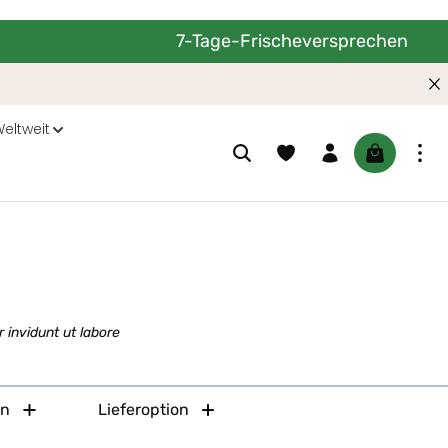
7-Tage-Frischeversprechen
eltweit
Warenkorb 
 invidunt ut labore
en
Lieferoption