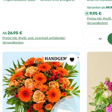
Varianten ab
49,
59,95 €
Regulärer Preis
S
o
Preise inkl. MwSt.
f
o
Versandkosten
r
t
v
26,95 €
Regulärer Preis:
Ab
e
Produkt 
r
Preise inkl. MwSt. zzgl. eventuell anfallender
f
Versandkosten
ü
g
b
a
r
,
L
i
e
f
e
r
z
e
i
t
:
F
l
o
r
i
s