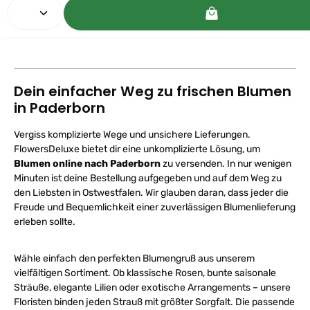
Produkt Anzahl: Gib den gewünschten Wert ein oder
v
e
r
f
ü
g
b
a
r
,
Dein einfacher Weg zu frischen Blumen
L
i
in Paderborn
e
f
e
r
Vergiss komplizierte Wege und unsichere Lieferungen.
z
e
FlowersDeluxe bietet dir eine unkomplizierte Lösung, um
i
t
Blumen online nach Paderborn
zu versenden. In nur wenigen
:
Minuten ist deine Bestellung aufgegeben und auf dem Weg zu
1
-
den Liebsten in Ostwestfalen. Wir glauben daran, dass jeder die
2
W
Freude und Bequemlichkeit einer zuverlässigen Blumenlieferung
e
r
erleben sollte.
k
t
a
g
Wähle einfach den perfekten Blumengruß aus unserem
e
p
vielfältigen Sortiment. Ob klassische Rosen, bunte saisonale
e
Sträuße, elegante Lilien oder exotische Arrangements – unsere
r
D
Floristen binden jeden Strauß mit größter Sorgfalt. Die passende
H