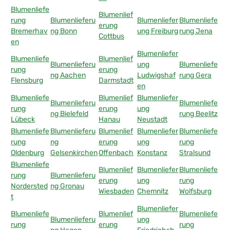
Blumenliefe
Blumenlief
rung
Blumenlieferu
Blumenliefer
Blumenliefe
erung
Bremerhav
ng Bonn
ung Freiburg
rung Jena
Cottbus
en
Blumenliefer
Blumenliefe
Blumenlief
Blumenlieferu
ung
Blumenliefe
rung
erung
ng Aachen
Ludwigshaf
rung Gera
Flensburg
Darmstadt
en
Blumenliefe
Blumenlief
Blumenliefer
Blumenlieferu
Blumenliefe
rung
erung
ung
ng Bielefeld
rung Beelitz
Lübeck
Hanau
Neustadt
Blumenliefe
Blumenlieferu
Blumenlief
Blumenliefer
Blumenliefe
rung
ng
erung
ung
rung
Oldenburg
Gelsenkirchen
Offenbach
Konstanz
Stralsund
Blumenliefe
Blumenlief
Blumenliefer
Blumenliefe
rung
Blumenlieferu
erung
ung
rung
Nordersted
ng Gronau
Wiesbaden
Chemnitz
Wolfsburg
t
Blumenliefer
Blumenliefe
Blumenlief
Blumenliefe
Blumenlieferu
ung
rung
erung
rung