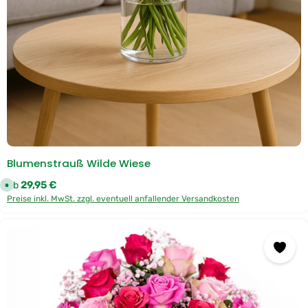
D
H
L
Blumenstrauß Wilde Wiese
Regulärer Preis:
29,95 €
Ab
S
o
Preise inkl. MwSt. zzgl. eventuell anfallender Versandkosten
f
o
r
t
v
e
r
f
ü
g
b
a
r