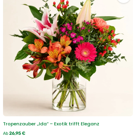
Tropenzauber „Ida“ – Exotik trifft Eleganz
Regulärer Preis:
26,95 €
Ab