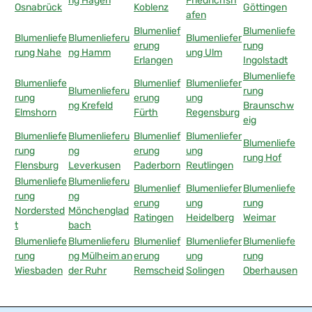
ng Hagen
Friedrichsh
Osnabrück
Koblenz
Göttingen
afen
Blumenlief
Blumenliefe
Blumenliefe
Blumenlieferu
Blumenliefer
erung
rung
rung Nahe
ng Hamm
ung Ulm
Erlangen
Ingolstadt
Blumenliefe
Blumenliefe
Blumenlief
Blumenliefer
Blumenlieferu
rung
rung
erung
ung
ng Krefeld
Braunschw
Elmshorn
Fürth
Regensburg
eig
Blumenliefe
Blumenlieferu
Blumenlief
Blumenliefer
Blumenliefe
rung
ng
erung
ung
rung Hof
Flensburg
Leverkusen
Paderborn
Reutlingen
Blumenliefe
Blumenlieferu
Blumenlief
Blumenliefer
Blumenliefe
rung
ng
erung
ung
rung
Nordersted
Mönchenglad
Ratingen
Heidelberg
Weimar
t
bach
Blumenliefe
Blumenlieferu
Blumenlief
Blumenliefer
Blumenliefe
rung
ng Mülheim an
erung
ung
rung
Wiesbaden
der Ruhr
Remscheid
Solingen
Oberhausen