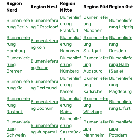
Region
Region
Region West
Region Süd
Region Ost
Nord
Mitte
Blumenlief
Blumenliefer
Blumenliefe
Blumenlieferu
Blumenliefe
erung
ung
rung Berlin
ng Düsseldorf
rung Leipzig
Frankfurt
München
Blumenliefe
Blumenlief
Blumenliefer
Blumenliefe
Blumenlieferu
rung
erung
ung
rung
ng Köln
Hamburg
Hannover
Stuttgart
Dresden
Blumenliefe
Blumenlief
Blumenliefer
Blumenliefe
Blumenlieferu
rung
erung
ung
rung Halle
ng Essen
Bremen
Nürnberg
Augsburg
(Saale)
Blumenlief
Blumenliefer
Blumenliefe
Blumenliefe
Blumenlieferu
erung
ung
rung
rung Kiel
ng Dortmund
Kassel
Karlsruhe
Magdeburg
Blumenliefe
Blumenlief
Blumenliefer
Blumenlieferu
Blumenliefe
rung
erung
ung
ng Bochum
rung Erfurt
Rostock
Mainz
Würzburg
Blumenlief
Blumenliefe
Blumenliefer
Blumenliefe
Blumenlieferu
erung
rung
ung
rung
ng Wuppertal
Saarbrück
Schwerin
Mannheim
Potsdam
en