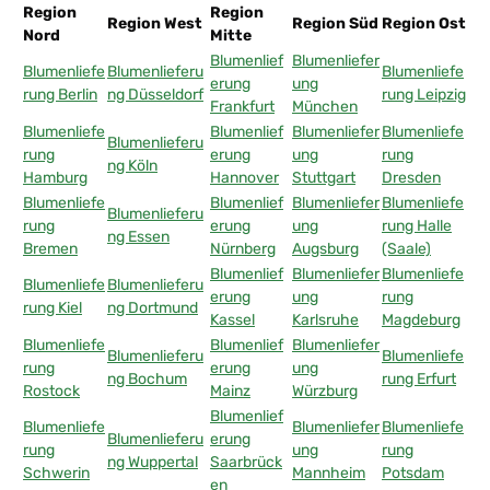
Region
Region
Region West
Region Süd
Region Ost
Nord
Mitte
Blumenlief
Blumenliefer
Blumenliefe
Blumenlieferu
Blumenliefe
erung
ung
rung Berlin
ng Düsseldorf
rung Leipzig
Frankfurt
München
Blumenliefe
Blumenlief
Blumenliefer
Blumenliefe
Blumenlieferu
rung
erung
ung
rung
ng Köln
Hamburg
Hannover
Stuttgart
Dresden
Blumenliefe
Blumenlief
Blumenliefer
Blumenliefe
Blumenlieferu
rung
erung
ung
rung Halle
ng Essen
Bremen
Nürnberg
Augsburg
(Saale)
Blumenlief
Blumenliefer
Blumenliefe
Blumenliefe
Blumenlieferu
erung
ung
rung
rung Kiel
ng Dortmund
Kassel
Karlsruhe
Magdeburg
Blumenliefe
Blumenlief
Blumenliefer
Blumenlieferu
Blumenliefe
rung
erung
ung
ng Bochum
rung Erfurt
Rostock
Mainz
Würzburg
Blumenlief
Blumenliefe
Blumenliefer
Blumenliefe
Blumenlieferu
erung
rung
ung
rung
ng Wuppertal
Saarbrück
Schwerin
Mannheim
Potsdam
en