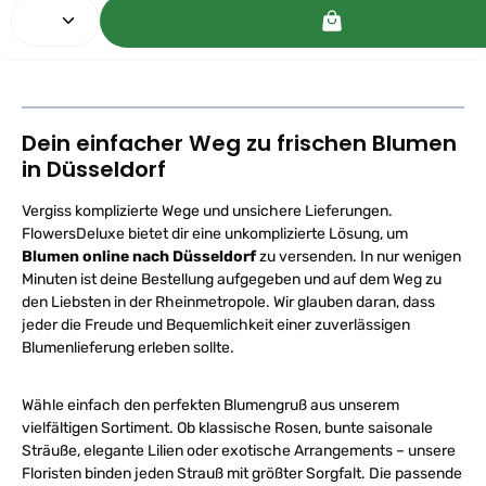
Produkt Anzahl: Gib den gewünschten Wert ein oder
v
e
r
f
ü
g
b
a
r
,
Dein einfacher Weg zu frischen Blumen
L
i
in Düsseldorf
e
f
e
r
Vergiss komplizierte Wege und unsichere Lieferungen.
z
e
FlowersDeluxe bietet dir eine unkomplizierte Lösung, um
i
t
Blumen online nach Düsseldorf
zu versenden. In nur wenigen
:
Minuten ist deine Bestellung aufgegeben und auf dem Weg zu
1
-
den Liebsten in der Rheinmetropole. Wir glauben daran, dass
2
W
jeder die Freude und Bequemlichkeit einer zuverlässigen
e
r
Blumenlieferung erleben sollte.
k
t
a
g
Wähle einfach den perfekten Blumengruß aus unserem
e
p
vielfältigen Sortiment. Ob klassische Rosen, bunte saisonale
e
Sträuße, elegante Lilien oder exotische Arrangements – unsere
r
D
Floristen binden jeden Strauß mit größter Sorgfalt. Die passende
H