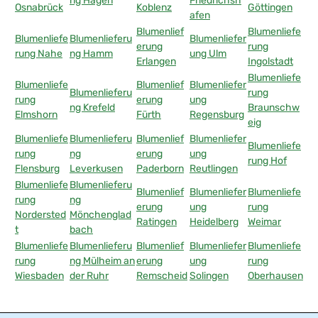
ng Hagen
Friedrichsh
Osnabrück
Koblenz
Göttingen
afen
Blumenlief
Blumenliefe
Blumenliefe
Blumenlieferu
Blumenliefer
erung
rung
rung Nahe
ng Hamm
ung Ulm
Erlangen
Ingolstadt
Blumenliefe
Blumenliefe
Blumenlief
Blumenliefer
Blumenlieferu
rung
rung
erung
ung
ng Krefeld
Braunschw
Elmshorn
Fürth
Regensburg
eig
Blumenliefe
Blumenlieferu
Blumenlief
Blumenliefer
Blumenliefe
rung
ng
erung
ung
rung Hof
Flensburg
Leverkusen
Paderborn
Reutlingen
Blumenliefe
Blumenlieferu
Blumenlief
Blumenliefer
Blumenliefe
rung
ng
erung
ung
rung
Nordersted
Mönchenglad
Ratingen
Heidelberg
Weimar
t
bach
Blumenliefe
Blumenlieferu
Blumenlief
Blumenliefer
Blumenliefe
rung
ng Mülheim an
erung
ung
rung
Wiesbaden
der Ruhr
Remscheid
Solingen
Oberhausen