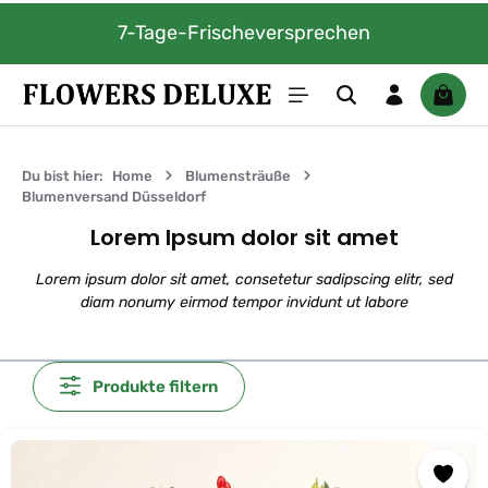
Zum Hauptinhalt springen
Wunschtermin-Lieferung
Waren
Du bist hier:
Home
Blumensträuße
Blumenversand Düsseldorf
Lorem Ipsum dolor sit amet
Lorem ipsum dolor sit amet, consetetur sadipscing elitr, sed
diam nonumy eirmod tempor invidunt ut labore
Produkte filtern