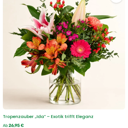
Tropenzauber „Ida“ – Exotik trifft Eleganz
Regulärer Preis:
26,95 €
Ab