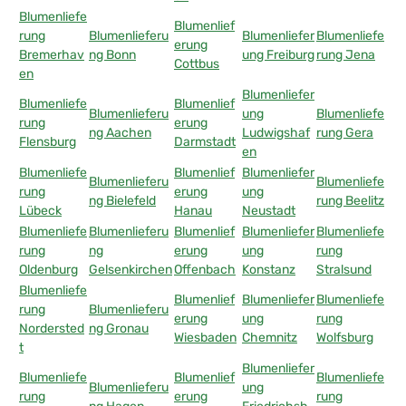
Blumenliefe
Blumenlief
rung
Blumenlieferu
Blumenliefer
Blumenliefe
erung
Bremerhav
ng Bonn
ung Freiburg
rung Jena
Cottbus
en
Blumenliefer
Blumenliefe
Blumenlief
Blumenlieferu
ung
Blumenliefe
rung
erung
ng Aachen
Ludwigshaf
rung Gera
Flensburg
Darmstadt
en
Blumenliefe
Blumenlief
Blumenliefer
Blumenlieferu
Blumenliefe
rung
erung
ung
ng Bielefeld
rung Beelitz
Lübeck
Hanau
Neustadt
Blumenliefe
Blumenlieferu
Blumenlief
Blumenliefer
Blumenliefe
rung
ng
erung
ung
rung
Oldenburg
Gelsenkirchen
Offenbach
Konstanz
Stralsund
Blumenliefe
Blumenlief
Blumenliefer
Blumenliefe
rung
Blumenlieferu
erung
ung
rung
Nordersted
ng Gronau
Wiesbaden
Chemnitz
Wolfsburg
t
Blumenliefer
Blumenliefe
Blumenlief
Blumenliefe
Blumenlieferu
ung
rung
erung
rung