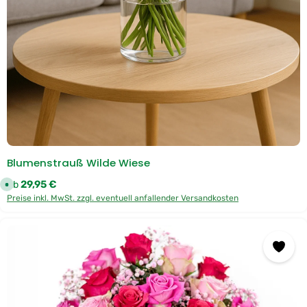
D
H
L
Blumenstrauß Wilde Wiese
Regulärer Preis:
29,95 €
Ab
S
o
Preise inkl. MwSt. zzgl. eventuell anfallender Versandkosten
f
o
r
t
v
e
r
f
ü
g
b
a
r