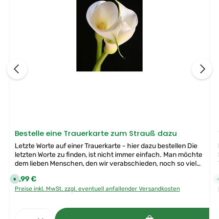
Bestelle eine Trauerkarte zum Strauß dazu
Letzte Worte auf einer Trauerkarte - hier dazu bestellen Die
letzten Worte zu finden, ist nicht immer einfach. Man möchte
dem lieben Menschen, den wir verabschieden, noch so vieles
sagen. Mit einer Trauerkarte zum Trauerstrauß, Gesteck oder
Regulärer Preis:
2,99 €
S
Trauerkranz erfasst du deine persönliche Grußbotschaft an
o
Preise inkl. MwSt. zzgl. eventuell anfallender Versandkosten
die zu betrauernde Person oder auch an die hinterbliebenen
f
o
Familienangehörigen.
r
t
Produkt Anzahl: Gib den gewünschten Wert ein od
v