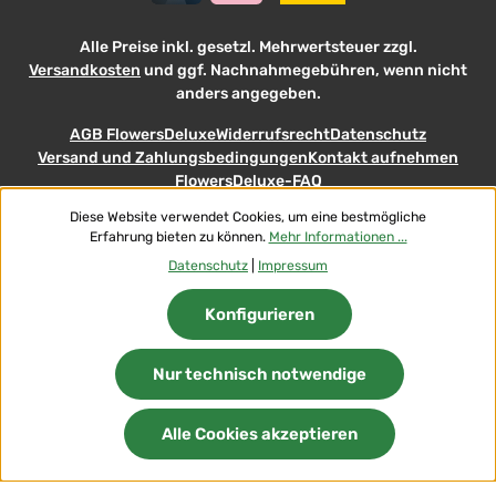
Alle Preise inkl. gesetzl. Mehrwertsteuer zzgl.
Versandkosten
und ggf. Nachnahmegebühren, wenn nicht
anders angegeben.
AGB FlowersDeluxe
Widerrufsrecht
Datenschutz
Versand und Zahlungsbedingungen
Kontakt aufnehmen
FlowersDeluxe-FAQ
Diese Website verwendet Cookies, um eine bestmögliche
© 2026 Flowers-Deluxe - with
Erfahrung bieten zu können.
Mehr Informationen ...
Datenschutz
|
Impressum
Konfigurieren
Nur technisch notwendige
Alle Cookies akzeptieren