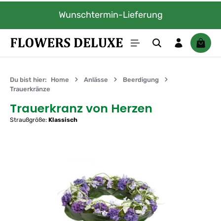
Zum Hauptinhalt springen
Wunschtermin-Lieferung
Waren
Du bist hier:
Home
Anlässe
Beerdigung
Trauerkränze
Trauerkranz von Herzen
Straußgröße:
Klassisch
Bildergalerie überspringen