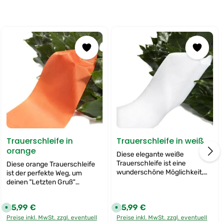
Trauerschleife in
Trauerschleife in weiß
orange
Diese elegante weiße
Trauerschleife ist eine
Diese orange Trauerschleife
wunderschöne Möglichkeit,
ist der perfekte Weg, um
deinen "Letzten Gruß"
deinen "Letzten Gruß"
auszudrücken. Sie verleiht
auszudrücken und deinen
deinen Trauerblumen eine
Trauerblumen eine ganz
25,99 €
25,99 €
Regulärer Preis:
Regulärer Preis:
klassische und würdevolle
S
S
persönliche Note zu verleihen.
o
o
Note, die Respekt und
Mit ihrer warmen Farbe
Preise inkl. MwSt. zzgl. eventuell
Preise inkl. MwSt. zzgl. eventuell
f
f