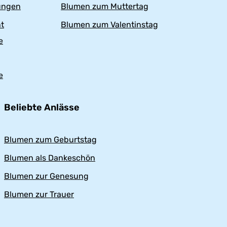
n
n
ungen
Blumen zum Muttertag
g
g
t
Blumen zum Valentinstag
e
e
Beliebte Anlässe
Blumen zum Geburtstag
Blumen als Dankeschön
Blumen zur Genesung
Blumen zur Trauer