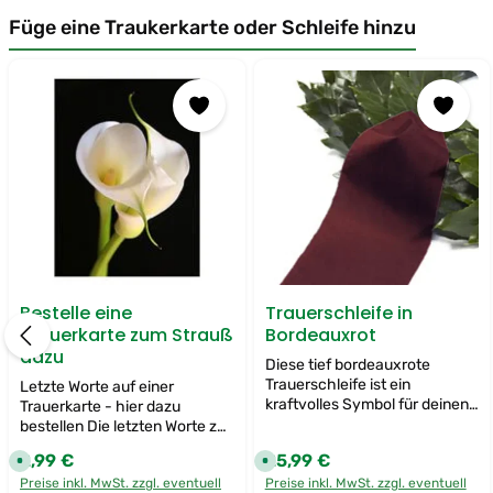
Füge eine Traukerkarte oder Schleife hinzu
Produktgalerie überspringen
Bestelle eine
Trauerschleife in
Trauerkarte zum Strauß
Bordeauxrot
dazu
Diese tief bordeauxrote
Trauerschleife ist ein
Letzte Worte auf einer
kraftvolles Symbol für deinen
Trauerkarte - hier dazu
"Letzten Gruß" und verleiht
bestellen Die letzten Worte zu
deinen Trauerblumen eine
finden, ist nicht immer
2,99 €
25,99 €
Regulärer Preis:
Regulärer Preis:
S
S
markante und elegante Note.
einfach. Man möchte dem
o
o
Ihre reichhaltige Farbe drückt
Preise inkl. MwSt. zzgl. eventuell
Preise inkl. MwSt. zzgl. eventuell
lieben Menschen, den wir
f
f