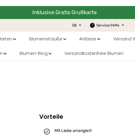
Inklusive Gratis Grußkarte
DE
Service/Hilfe
arten
Blumensträuße
Anlässe
Versand W
n
Blumen-Blog
Versandkostenfreie Blumen
Vorteile
Mit Liebe arrangiert