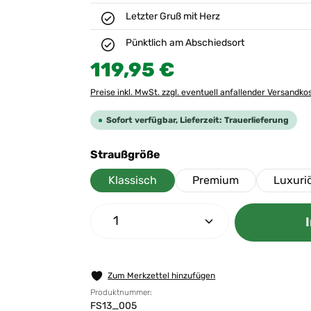
Letzter Gruß mit Herz
Pünktlich am Abschiedsort
Regulärer Preis:
119,95 €
Preise inkl. MwSt. zzgl. eventuell anfallender Versandko
Sofort verfügbar, Lieferzeit: Trauerlieferung
auswählen
Straußgröße
Klassisch
Premium
Luxuri
Produkt Anzahl: Gib den gew
Zum Merkzettel hinzufügen
Produktnummer:
FS13_005