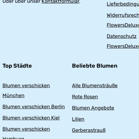
Oder über unser
Kontaktformular
.
n
n
Lieferbeding
g
g
Widerrufsrech
FlowersDelux
Datenschutz
FlowersDelux
Top Städte
Beliebte Blumen
Blumen verschicken
Alle Blumensträuße
München
Rote Rosen
Blumen verschicken Berlin
Blumen Angebote
Blumen verschicken Kiel
Lilien
Blumen verschicken
Gerberastrauß
Hamburg