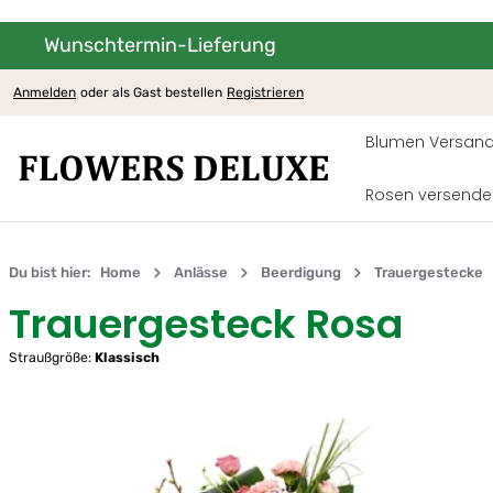
Wunschtermin-Lieferung
um Hauptinhalt springen
Zur Hauptnavigation springen
Anmelden
oder als Gast bestellen
Registrieren
Blumen Versand
Rosen versende
Du bist hier:
Home
Anlässe
Beerdigung
Trauergestecke
Trauergesteck Rosa
Straußgröße:
Klassisch
Bildergalerie überspringen