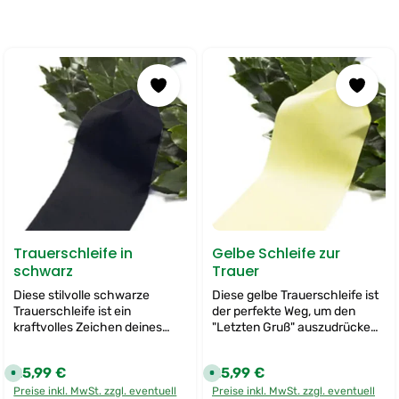
Trauerschleife in
Gelbe Schleife zur
schwarz
Trauer
Diese stilvolle schwarze
Diese gelbe Trauerschleife ist
Trauerschleife ist ein
der perfekte Weg, um den
kraftvolles Zeichen deines
"Letzten Gruß" auszudrücken
"Letzten Grußes" und verleiht
und deine Trauerblumen eine
deinen Trauerblumen eine
persönliche Note zu verleihen.
25,99 €
25,99 €
Regulärer Preis:
Regulärer Preis:
S
S
tiefgründige und respektvolle
Wir bieten dir die Möglichkeit,
o
o
Note. Ihre zeitlose Farbe
die Schleife individuell
Preise inkl. MwSt. zzgl. eventuell
Preise inkl. MwSt. zzgl. eventuell
f
f