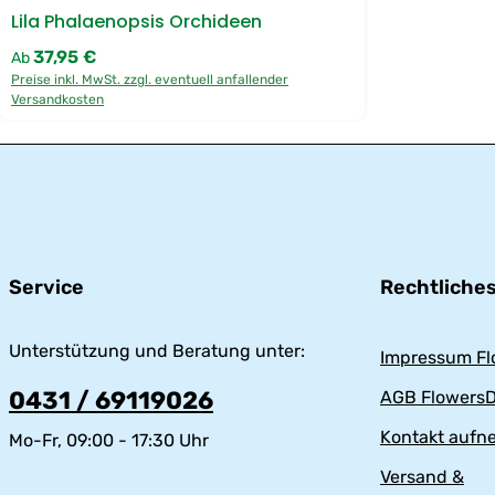
Lila Phalaenopsis Orchideen
37,95 €
Regulärer Preis:
Ab
Preise inkl. MwSt. zzgl. eventuell anfallender
Versandkosten
Service
Rechtliche
Unterstützung und Beratung unter:
Impressum Fl
0431 / 69119026
AGB FlowersD
Kontakt auf
Mo-Fr, 09:00 - 17:30 Uhr
Versand &