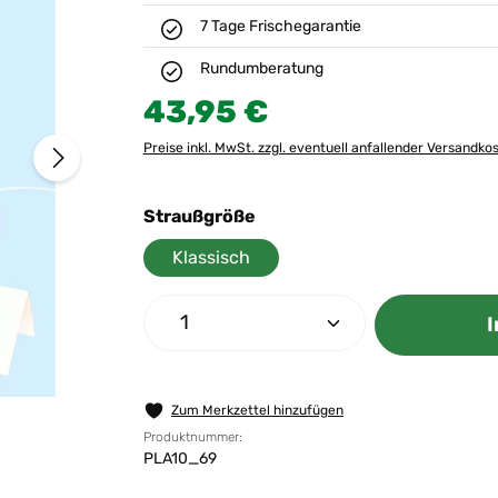
7 Tage Frischegarantie
Rundumberatung
Regulärer Preis:
43,95 €
Preise inkl. MwSt. zzgl. eventuell anfallender Versandko
auswählen
Straußgröße
Klassisch
Produkt Anzahl: Gib den gew
I
Zum Merkzettel hinzufügen
Produktnummer:
PLA10_69