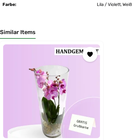
Farbe:
Lila / Violett, Weiß
Similar Items
Produktgalerie überspringen