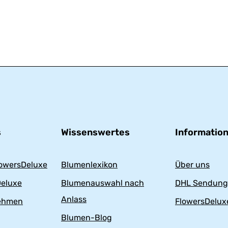
s
Wissenswertes
Informatio
owersDeluxe
Blumenlexikon
Über uns
eluxe
Blumenauswahl nach
DHL Sendung
Anlass
nehmen
FlowersDeluxe
Blumen-Blog