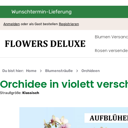
Wunschtermin-Lieferung
um Hauptinhalt springen
Zur Hauptnavigation springen
Anmelden
oder als Gast bestellen
Registrieren
Blumen Versand
Rosen versende
Du bist hier:
Home
Blumensträuße
Orchideen
Orchidee in violett vers
Straußgröße:
Klassisch
Bildergalerie überspringen