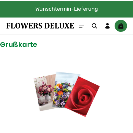
Zum Hauptinhalt springen
Wunschtermin-Lieferung
Waren
Grußkarte
Bildergalerie überspringen