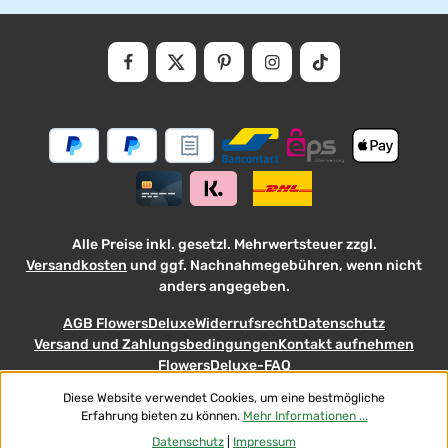
Datenschutz
Die mit einem Stern (*) markierten Felder sind Pflichtfelder.
Ich habe die
Datenschutzbestimmungen
zur Kenntnis genommen und die
AGB
gelesen und bin mit ihnen einverstanden.
Alle Preise inkl. gesetzl. Mehrwertsteuer zzgl.
Versandkosten
und ggf. Nachnahmegebühren, wenn nicht
anders angegeben.
AGB FlowersDeluxe
Widerrufsrecht
Datenschutz
Versand und Zahlungsbedingungen
Kontakt aufnehmen
FlowersDeluxe-FAQ
Diese Website verwendet Cookies, um eine bestmögliche
© 2026 Flowers-Deluxe - with
Erfahrung bieten zu können.
Mehr Informationen ...
Datenschutz
|
Impressum