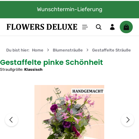
Zum Hauptinhalt springen
Wunschtermin-Lieferung
Waren
Du bist hier:
Home
Blumensträuße
Gestaffelte Sträuße
Gestaffelte pinke Schönheit
Straußgröße:
Klassisch
Bildergalerie überspringen