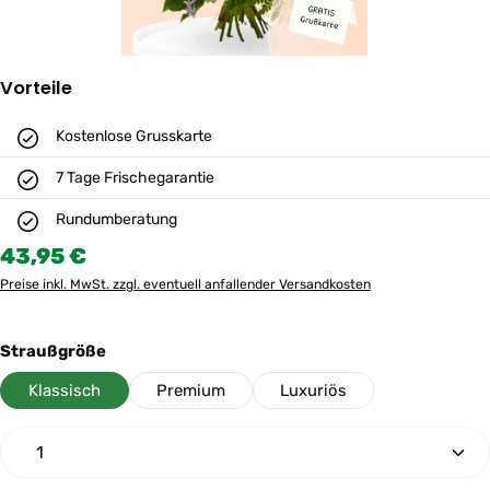
Vorteile
Kostenlose Grusskarte
7 Tage Frischegarantie
Rundumberatung
Regulärer Preis:
43,95 €
Preise inkl. MwSt. zzgl. eventuell anfallender Versandkosten
auswählen
Straußgröße
Klassisch
Premium
Luxuriös
Produkt Anzahl: Gib den gewünschten Wert ein oder 