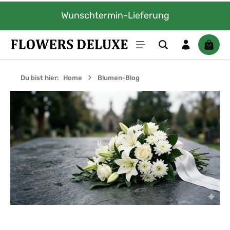
Zum Hauptinhalt springen
-Lieferung
Inklusive Gratis Gru
Waren
Du bist hier:
Home
Blumen-Blog