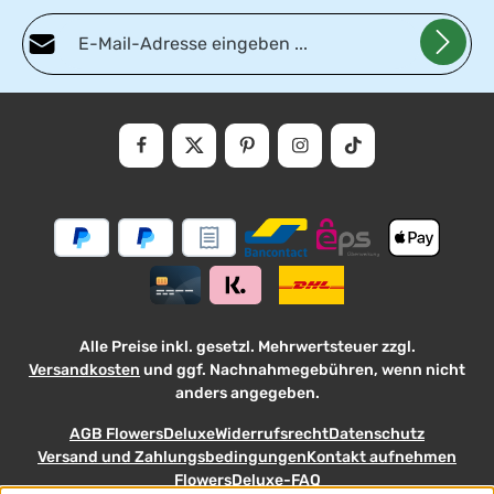
E-Mail-Adresse*
Datenschutz
Die mit einem Stern (*) markierten Felder sind Pflichtfelder.
Ich habe die
Datenschutzbestimmungen
zur Kenntnis genommen und die
AGB
gelesen und bin mit ihnen einverstanden.
Alle Preise inkl. gesetzl. Mehrwertsteuer zzgl.
Versandkosten
und ggf. Nachnahmegebühren, wenn nicht
anders angegeben.
AGB FlowersDeluxe
Widerrufsrecht
Datenschutz
Versand und Zahlungsbedingungen
Kontakt aufnehmen
FlowersDeluxe-FAQ