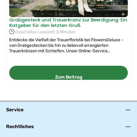
Grabgesteck und Trauerkranz zur Beerdigung: Ein
Ratgeber für den letzten Gruß
Geschätze Lesezeit: 5 Minuten
Entdecke die Vielfalt der Trauerfloristik bei FlowersDeluxe –
von Grabgestecken bis hin zu liebevoll arrangierten
Trauerkränzen mit Schleifen. Unser Online-Service
ermöglicht es dir, stilvollen Grabschmuck bequem und
passend zu jedem Anlass zu bestellen, um deine Anteilnahme
auf besondere Weise auszudrücken.
Zum Beitrag
Service
Rechtliches