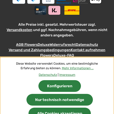
Alle Preise inkl. gesetzl. Mehrwertsteuer zzgl.
Versandkosten
und ggf. Nachnahmegebühren, wenn nicht
anders angegeben.
AGB FlowersDeluxe
Widerrufsrecht
Datenschutz
Versand und Zahlungsbedingungen
Kontakt aufnehmen
FlowersDeluxe-FAQ
Diese Website verwendet Cookies, um eine bestmögliche
© 2026 Flowers-Deluxe - with
Erfahrung bieten zu können.
Mehr Informationen ...
Datenschutz
|
Impressum
Konfigurieren
Nur technisch notwendige
Alle Cookies akzeptieren