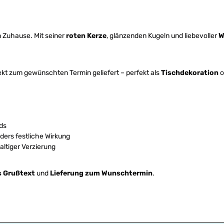
in Zuhause. Mit seiner
roten Kerze
, glänzenden Kugeln und liebevoller
W
ekt zum gewünschten Termin geliefert – perfekt als
Tischdekoration
o
ds
ers festliche Wirkung
ltiger Verzierung
s Grußtext
und
Lieferung zum Wunschtermin
.