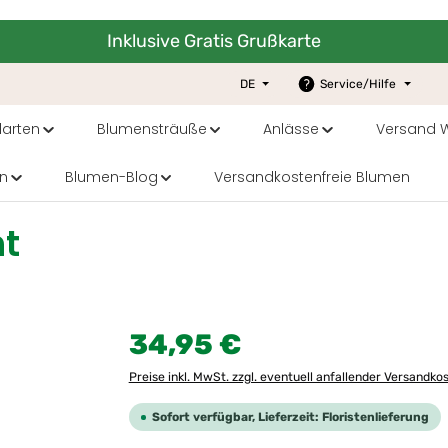
Inklusive Gratis Grußkarte
DE
Service/Hilfe
arten
Blumensträuße
Anlässe
Versand W
n
Blumen-Blog
Versandkostenfreie Blumen
ht
Regulärer Preis:
34,95 €
Preise inkl. MwSt. zzgl. eventuell anfallender Versandko
Sofort verfügbar, Lieferzeit: Floristenlieferung