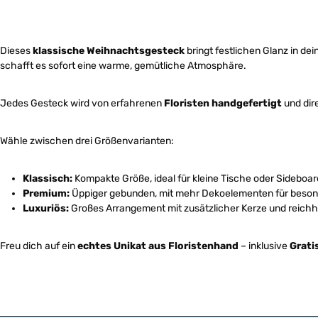
Dieses
klassische Weihnachtsgesteck
bringt festlichen Glanz in de
schafft es sofort eine warme, gemütliche Atmosphäre.
Jedes Gesteck wird von erfahrenen
Floristen handgefertigt
und dir
Wähle zwischen drei Größenvarianten:
Klassisch:
Kompakte Größe, ideal für kleine Tische oder Sideboar
Premium:
Üppiger gebunden, mit mehr Dekoelementen für besond
Luxuriös:
Großes Arrangement mit zusätzlicher Kerze und reichha
Freu dich auf ein
echtes Unikat aus Floristenhand
– inklusive
Grati