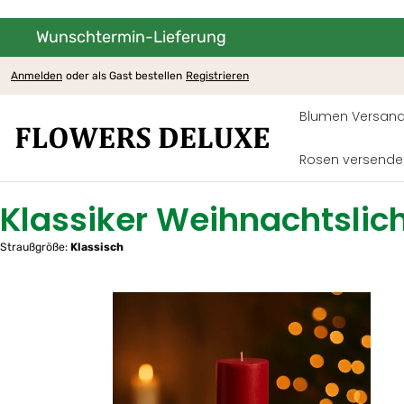
Wunschtermin-Lieferung
um Hauptinhalt springen
Zur Hauptnavigation springen
Anmelden
oder als Gast bestellen
Registrieren
Blumen Versand
Rosen versende
Klassiker Weihnachtslic
Straußgröße:
Klassisch
Bildergalerie überspringen