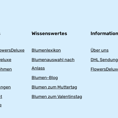
s
Wissenswertes
Informatio
owersDeluxe
Blumenlexikon
Über uns
eluxe
Blumenauswahl nach
DHL Sendung
Anlass
nehmen
FlowersDeluxe
Blumen-Blog
ungen
Blumen zum Muttertag
t
Blumen zum Valentinstag
e