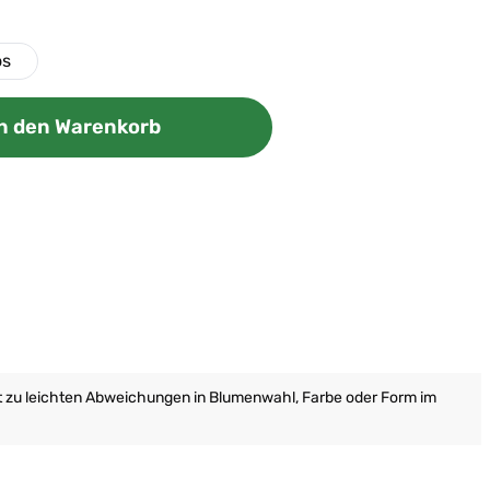
ös
ünschten Wert ein oder benutze die Scha
n den Warenkorb
it zu leichten Abweichungen in Blumenwahl, Farbe oder Form im