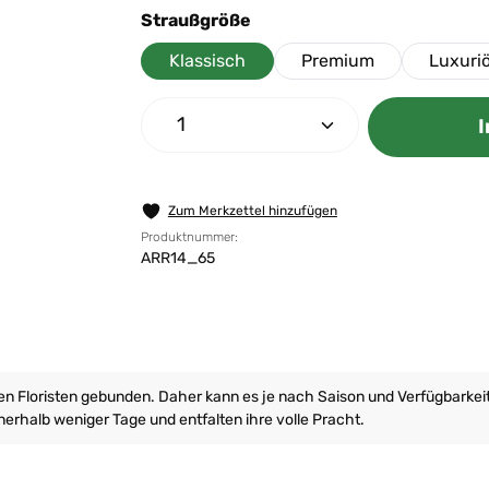
auswählen
Straußgröße
Klassisch
Premium
Luxuri
Produkt Anzahl: Gib den gew
I
Zum Merkzettel hinzufügen
Produktnummer:
ARR14_65
ren Floristen gebunden. Daher kann es je nach Saison und Verfügbarke
erhalb weniger Tage und entfalten ihre volle Pracht.