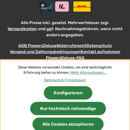
Alle Preise inkl. gesetzl. Mehrwertsteuer zzgl.
Versandkosten
und ggf. Nachnahmegebühren, wenn nicht
anders angegeben.
AGB FlowersDeluxe
Widerrufsrecht
Datenschutz
Versand und Zahlungsbedingungen
Kontakt aufnehmen
FlowersDeluxe-FAQ
Diese Website verwendet Cookies, um eine bestmögliche
© 2026 Flowers-Deluxe - with
Erfahrung bieten zu können.
Mehr Informationen ...
Datenschutz
|
Impressum
Konfigurieren
Nur technisch notwendige
Alle Cookies akzeptieren