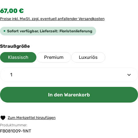
Regulärer Preis:
67,00 €
Preise inkl. MwSt. zzgl. eventuell anfallender Versandkosten
Sofort verfügbar, Lieferzeit: Floristenlieferung
auswählen
Straußgröße
Klassisch
Premium
Luxuriös
Produkt Anzahl: Gib den gewünschten Wert ein oder 
In den Warenkorb
Zum Merkzettel hinzufügen
Produktnummer:
FB081009-1INT