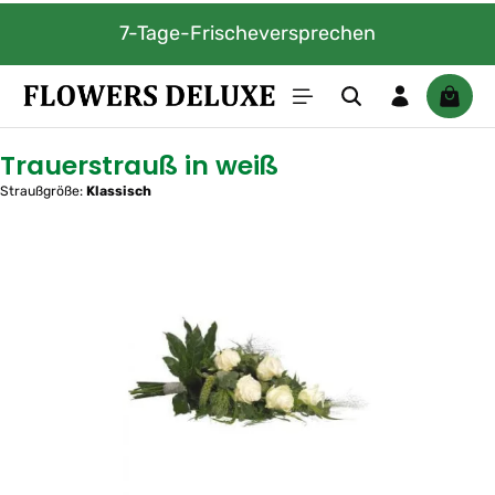
Zum Hauptinhalt springen
7-Tage-Frischeversprechen
Waren
Trauerstrauß in weiß
Straußgröße:
Klassisch
Bildergalerie überspringen