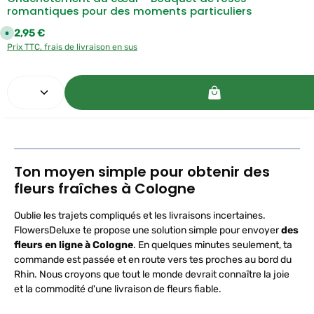
D
romantiques pour des moments particuliers
H
L
Prix régulier :
32,95 €
D
i
Prix TTC, frais de livraison en sus
s
p
o
n
Quantité de produit : Entrez la quantité souhaitée o
i
b
l
e
,
d
é
l
a
i
Ton moyen simple pour obtenir des
d
e
fleurs fraîches à Cologne
l
i
v
r
Oublie les trajets compliqués et les livraisons incertaines.
a
i
FlowersDeluxe te propose une solution simple pour envoyer
des
s
o
fleurs en ligne à Cologne
. En quelques minutes seulement, ta
n
commande est passée et en route vers tes proches au bord du
:
Rhin. Nous croyons que tout le monde devrait connaître la joie
1
-
et la commodité d'une livraison de fleurs fiable.
2
W
e