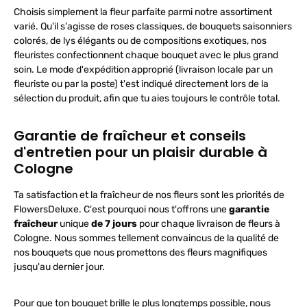
r
Choisis simplement la fleur parfaite parmi notre assortiment
k
t
varié. Qu'il s'agisse de roses classiques, de bouquets saisonniers
a
g
colorés, de lys élégants ou de compositions exotiques, nos
e
fleuristes confectionnent chaque bouquet avec le plus grand
p
e
soin. Le mode d'expédition approprié (livraison locale par un
r
D
fleuriste ou par la poste) t'est indiqué directement lors de la
H
L
sélection du produit, afin que tu aies toujours le contrôle total.
Garantie de fraîcheur et conseils
d'entretien pour un plaisir durable à
Cologne
Ta satisfaction et la fraîcheur de nos fleurs sont les priorités de
FlowersDeluxe. C'est pourquoi nous t'offrons une
garantie
fraîcheur
unique
de 7 jours
pour chaque livraison de fleurs à
Cologne. Nous sommes tellement convaincus de la qualité de
nos bouquets que nous promettons des fleurs magnifiques
jusqu'au dernier jour.
Pour que ton bouquet brille le plus longtemps possible, nous