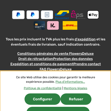
sur la
générales
protection
des
données
Tous les prix incluent la TVA plus les frais
d'expédition
et les
éventuels frais de livraison, sauf indication contraire.
Conditions générales de vente FlowersDeluxe
Droit de rétractation
Protection des données
Expédition et conditions de paiement
Prendre contact
FAQ FlowersDeluxe
Ce site Web utilise des cookies pour garantir la meilleure
© 2026 Flowers-Deluxe - with
by
Zenit Design
expérience possible.
Plus d'informations...
Politique de confidentialité
|
Mentions légales
Configurer
Refuser