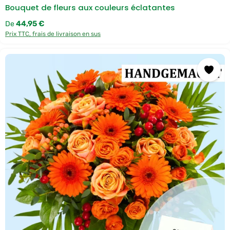
r
Bouquet de fleurs aux couleurs éclatantes
D
H
L
Prix régulier :
44,95 €
De
Prix TTC, frais de livraison en sus