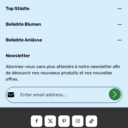
Top Städte
Beliebte Blumen
Beliebte Anlässe
Newsletter
Abonnez-vous sans plus attendre à notre newsletter afin
de découvrir nos nouveaux produits et nos nouvelles
offres.
Adresse e-mail*
Politique de confidentialité
Fields marked with asterisks (*) are required.
En sélectionnant Continuer, vous confirmez que vous avez lu nos
informations
et que vous avez accepté nos
conditions
.