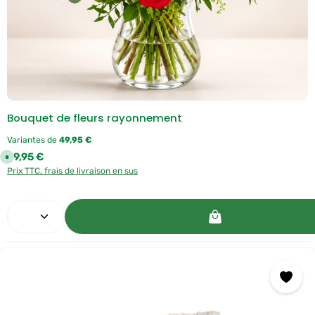
Bouquet de fleurs rayonnement
Variantes de
49,95 €
Prix régulier :
59,95 €
D
i
Prix TTC, frais de livraison en sus
s
p
o
n
Quantité de produit : Entrez la quantité souhaitée o
i
b
l
e
,
d
é
l
a
i
d
e
l