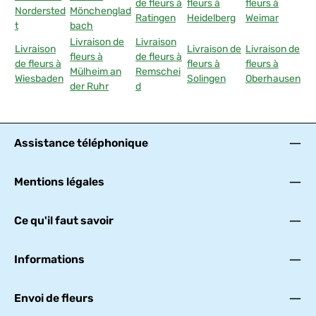
de fleurs à
fleurs à
fleurs à
Nordersted
Mönchenglad
Ratingen
Heidelberg
Weimar
t
bach
Livraison de
Livraison
Livraison
Livraison de
Livraison de
fleurs à
de fleurs à
de fleurs à
fleurs à
fleurs à
Mülheim an
Remschei
Wiesbaden
Solingen
Oberhausen
der Ruhr
d
Assistance téléphonique
Mentions légales
Ce qu'il faut savoir
Informations
Envoi de fleurs