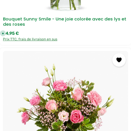
g
e
p
e
r
Bouquet Sunny Smile - Une joie colorée avec des lys et
D
des roses
H
L
Prix régulier :
54,95 €
D
i
Prix TTC, frais de livraison en sus
s
p
o
n
i
b
l
e
,
d
é
l
a
i
d
e
l
i
v
r
a
i
s
o
n