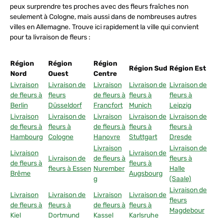
peux surprendre tes proches avec des fleurs fraîches non
seulement à Cologne, mais aussi dans de nombreuses autres
villes en Allemagne. Trouve ici rapidement la ville qui convient
pour ta livraison de fleurs :
Région
Région
Région
Région Sud
Région Est
Nord
Ouest
Centre
Livraison
Livraison de
Livraison
Livraison de
Livraison de
de fleurs à
fleurs
de fleurs à
fleurs à
fleurs à
Berlin
Düsseldorf
Francfort
Munich
Leipzig
Livraison
Livraison de
Livraison
Livraison de
Livraison de
de fleurs à
fleurs à
de fleurs à
fleurs à
fleurs à
Hambourg
Cologne
Hanovre
Stuttgart
Dresde
Livraison
Livraison de
Livraison
Livraison de
Livraison de
de fleurs à
fleurs à
de fleurs à
fleurs à
fleurs à Essen
Nurember
Halle
Brême
Augsbourg
g
(Saale)
Livraison de
Livraison
Livraison de
Livraison
Livraison de
fleurs
de fleurs à
fleurs à
de fleurs à
fleurs à
Magdebour
Kiel
Dortmund
Kassel
Karlsruhe