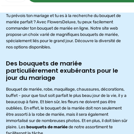
e
,
d
é
Tu prévois ton mariage et tu es à la recherche du bouquet de
l
a
mariée parfait ? Avec FlowersDeluxe, tu peux facilement
i
d
commander ton bouquet de mariée en ligne. Notre site web
e
propose un choix varié de magnifiques bouquets de mariée,
l
i
spécialement liés pour le grand jour. Découvre la diversité de
v
r
nos options disponibles.
a
i
s
o
Des bouquets de mariée
n
particulièrement exubérants pour le
:
F
jour du mariage
l
o
r
i
Bouquet de mariée, robe, maquillage, chaussures, décorations,
s
buffet - pour que tout soit parfait le plus beau jour de la vie, il y a
t
e
beaucoup à faire. Et bien sûr, les fleurs ne doivent pas être
n
l
oubliées. En effet, le bouquet de la mariée doit non seulement
i
e
être assorti à la robe de mariée, mais il sera également
f
immortalisé sur de nombreuses photos. Et en plus, il doit bien sûr
e
r
plaire. Les
bouquets de mariée
de notre assortiment te
u
n
faciliteront la tâche.