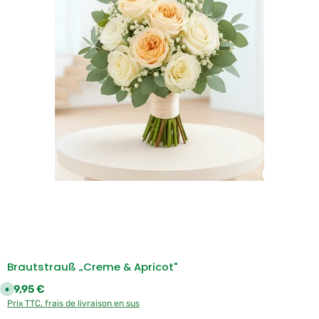
Brautstrauß „Creme & Apricot"
Prix régulier :
59,95 €
D
i
Prix TTC, frais de livraison en sus
s
p