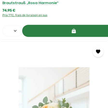
Brautstrauß „Rosa Harmonie“
Prix régulier :
74,95 €
Prix TTC, frais de livraison en sus
Quantité de produit : Entrez la quantité souhaitée o