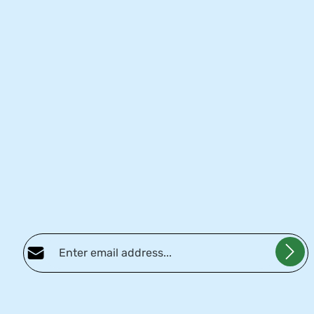
Adresse e-mail*
Politique de confidentialité
Fields marked with asterisks (*) are required.
En sélectionnant Continuer, vous confirmez que vous avez lu nos