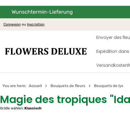
Wunschtermin-Lieferung
asser au contenu principal
Passer à la navigation principale
Connexion
ou
Inscription
Envoyer des fleu
Expédition dans
Versandkostenf
You are here:
Accueil
Bouquets de fleurs
Bouquets de lys
Magie des tropiques "Ida
Größe wählen:
Klassisch
Ignorer la galerie d'images