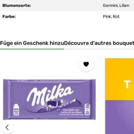
Blumensorte:
Germini, Lilien
Farbe:
Pink, Rot
Füge ein Geschenk hinzu
Découvre d'autres bouquet
Ignorer la galerie de produits