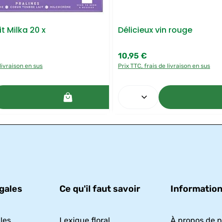
t Milka 20 x
Délicieux vin rouge
10,95 €
Prix régulier :
 livraison en sus
Prix TTC, frais de livraison en sus
 souhaitée ou utilisez les boutons pour a
de produit : Entrez la quantité souhaitée
Quantité de produit
gales
Ce qu'il faut savoir
Informatio
les
Lexique floral
À propos de 