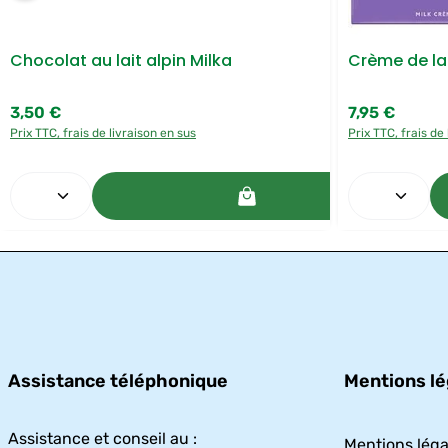
Chocolat au lait alpin Milka
Crème de lai
3,50 €
7,95 €
Prix régulier :
Prix régulier :
Prix TTC, frais de livraison en sus
Prix TTC, frais de
Quantité de produit : Entrez la quantité
Quantité 
Assistance téléphonique
Mentions lé
Assistance et conseil au :
Mentions léga