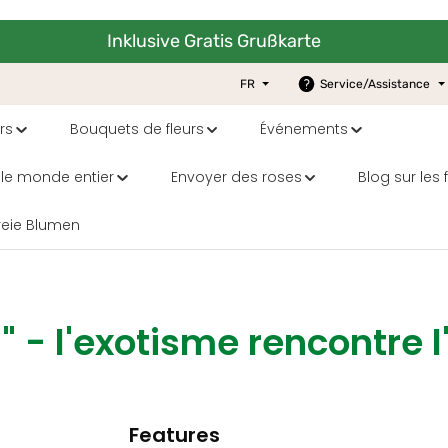
Inklusive Gratis Grußkarte
FR
Service/Assistance
rs
Bouquets de fleurs
Événements
 le monde entier
Envoyer des roses
Blog sur les 
reie Blumen
" - l'exotisme rencontre 
Features