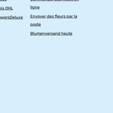
ligne
ois DHL
Envoyer des fleurs par la
owersDeluxe
poste
Blumenversand heute