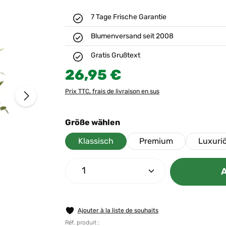
7 Tage Frische Garantie
Blumenversand seit 2008
Gratis Grußtext
Prix régulier :
26,95 €
Prix TTC, frais de livraison en sus
Sélectionnez
Größe wählen
Klassisch
Premium
Luxuri
Quantité de produit : Entrez 
A
Ajouter à la liste de souhaits
Réf. produit :