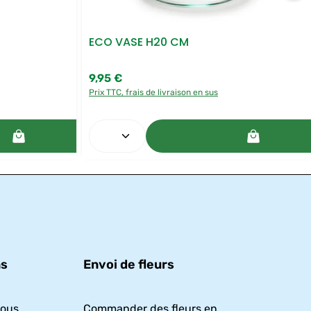
ECO VASE H20 CM
9,95 €
Prix régulier :
Prix TTC, frais de livraison en sus
ugmenter ou diminuer la quantité.
 ou utilisez les boutons pour augmenter o
 : Entrez la quantité souhaitée ou utilis
Quantité de produit : Entrez 
ns
Envoi de fleurs
nous
Commander des fleurs en