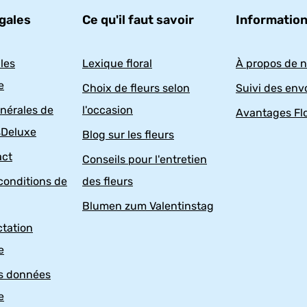
gales
Ce qu'il faut savoir
Informatio
les
Lexique floral
À propos de 
e
Choix de fleurs selon
Suivi des env
nérales de
l'occasion
Avantages Fl
sDeluxe
Blog sur les fleurs
act
Conseils pour l'entretien
conditions de
des fleurs
Blumen zum Valentinstag
ctation
e
es données
e