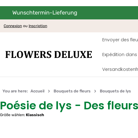
Wunschtermin-Lieferung
asser au contenu principal
Passer à la navigation principale
Connexion
ou
Inscription
Envoyer des fleu
Expédition dans
Versandkostenf
You are here:
Accueil
Bouquets de fleurs
Bouquets de lys
Poésie de lys - Des fleur
Größe wählen:
Klassisch
Ignorer la galerie d'images