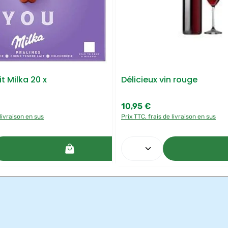
t Milka 20 x
Délicieux vin rouge
10,95 €
Prix régulier :
 livraison en sus
Prix TTC, frais de livraison en sus
 souhaitée ou utilisez les boutons pour a
de produit : Entrez la quantité souhaitée
Quantité de produit