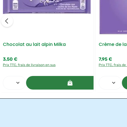
Chocolat au lait alpin Milka
Crème de lai
3,50 €
7,95 €
Prix régulier :
Prix régulier :
Prix TTC, frais de livraison en sus
Prix TTC, frais de
Quantité de produit : Entrez la quantité
Quantité 