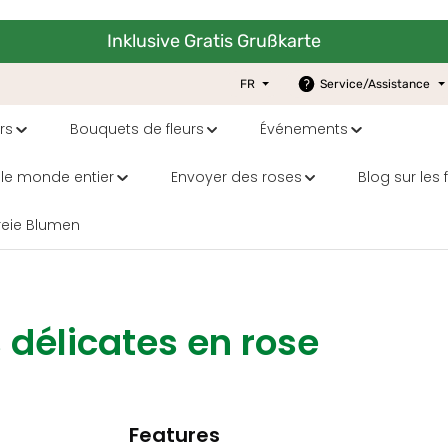
Inklusive Gratis Grußkarte
FR
Service/Assistance
rs
Bouquets de fleurs
Événements
 le monde entier
Envoyer des roses
Blog sur les 
reie Blumen
s délicates en rose
Features