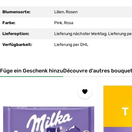
Blumensorte:
Lilien, Rosen
Farbe:
Pink, Rosa
Lieferoption:
Lieferung nächster Werktag, Lieferung pe
Verfügbarkeit:
Lieferung per DHL
Füge ein Geschenk hinzu
Découvre d'autres bouquet
Ignorer la galerie de produits