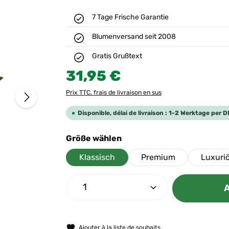
7 Tage Frische Garantie
Blumenversand seit 2008
Gratis Grußtext
Prix régulier :
31,95 €
Prix TTC, frais de livraison en sus
Disponible, délai de livraison : 1-2 Werktage per 
Sélectionnez
Größe wählen
Klassisch
Premium
Luxuri
Quantité de produit : Entrez 
A
Ajouter à la liste de souhaits