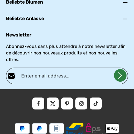
Beliebte Blumen
Beliebte Anlässe
Newsletter
Abonnez-vous sans plus attendre à notre newsletter afin
de découvrir nos nouveaux produits et nos nouvelles
offres.
Adresse e-mail*
Politique de confidentialité
Fields marked with asterisks (*) are required.
En sélectionnant Continuer, vous confirmez que vous avez lu nos
informations
et que vous avez accepté nos
conditions
.
sur la
générales
protection
des
données