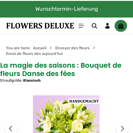
Passer au contenu principal
Wunschtermin-Lieferung
Le pan
You are here:
Accueil
Envoyer des fleurs
Envoi de fleurs dès aujourd'hui
La magie des saisons : Bouquet de
fleurs Danse des fées
Straußgröße:
Klassisch
Ignorer la galerie d'images