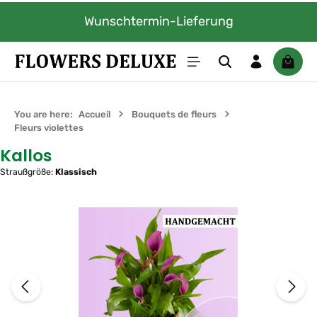
Passer au contenu principal
Wunschtermin-Lieferung
Le pan
You are here:
Accueil
Bouquets de fleurs
Fleurs violettes
Kallos
Straußgröße:
Klassisch
Ignorer la galerie d'images