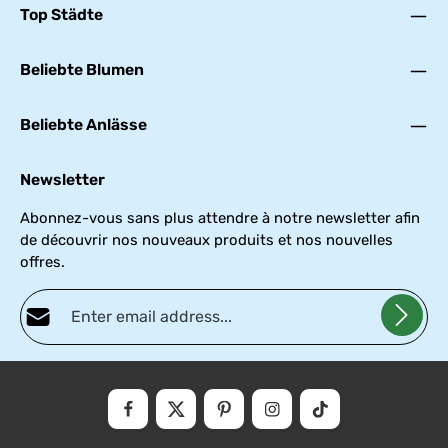
Top Städte
Beliebte Blumen
Beliebte Anlässe
Newsletter
Abonnez-vous sans plus attendre à notre newsletter afin
de découvrir nos nouveaux produits et nos nouvelles
offres.
Adresse e-mail*
Politique de confidentialité
Fields marked with asterisks (*) are required.
En sélectionnant Continuer, vous confirmez que vous avez lu nos
informations
et que vous avez accepté nos
conditions
.
sur la
générales