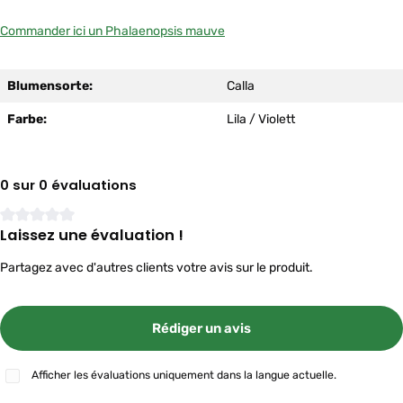
Commander ici un Phalaenopsis mauve
Blumensorte:
Calla
Farbe:
Lila / Violett
0 sur 0 évaluations
Laissez une évaluation !
Note moyenne de 0 sur 5 étoiles
Partagez avec d'autres clients votre avis sur le produit.
Rédiger un avis
Afficher les évaluations uniquement dans la langue actuelle.