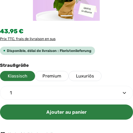
Prix régulier :
43,95 €
Prix TTC, frais de livraison en sus
Disponible, délai de livraison : Floristenlieferung
Sélectionnez
Straußgröße
Klassisch
Premium
Luxuriös
Quantité de produit : Entrez la quantité souhaitée ou
Ajouter au panier