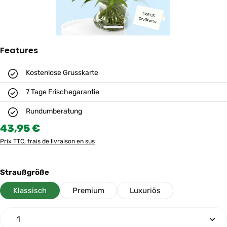
Features
Kostenlose Grusskarte
7 Tage Frischegarantie
Rundumberatung
Prix régulier :
43,95 €
Prix TTC, frais de livraison en sus
Sélectionnez
Straußgröße
Klassisch
Premium
Luxuriös
Quantité de produit : Entrez la quantité souhaitée ou