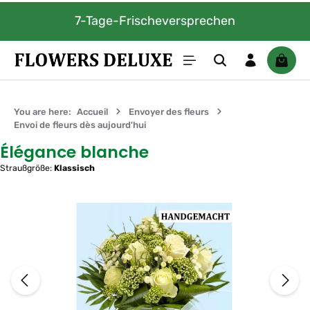
Passer au contenu principal
7-Tage-Frischeversprechen
Le pan
You are here:
Accueil
Envoyer des fleurs
Envoi de fleurs dès aujourd'hui
Élégance blanche
Straußgröße:
Klassisch
Ignorer la galerie d'images