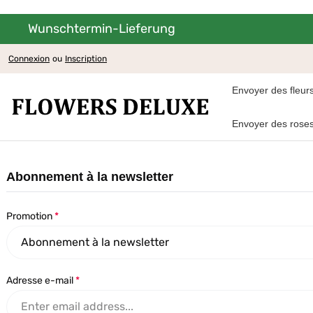
Wunschtermin-Lieferung
asser au contenu principal
Passer à la navigation principale
Connexion
ou
Inscription
Envoyer des fleur
Envoyer des rose
Abonnement à la newsletter
Promotion
*
Adresse e-mail
*