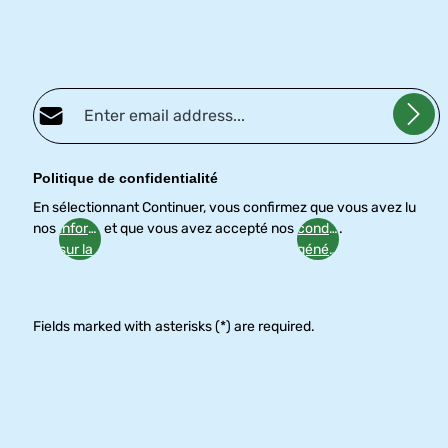
Adresse e-mail*
Politique de confidentialité
En sélectionnant Continuer, vous confirmez que vous avez lu
nos
informations
et que vous avez accepté nos
conditions
.
sur la
générales
protection
des
données
Fields marked with asterisks (*) are required.