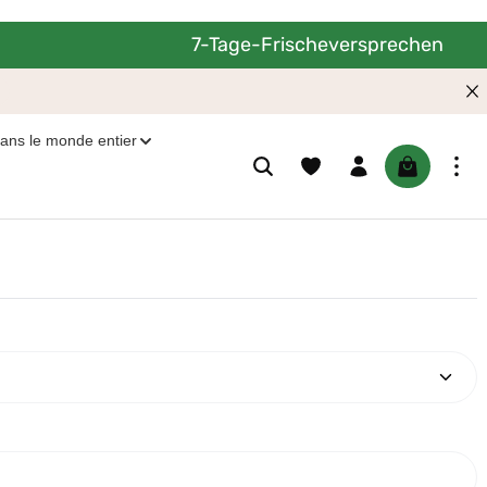
7-Tage-Frischeversprechen
dans le monde entier
Le panier c