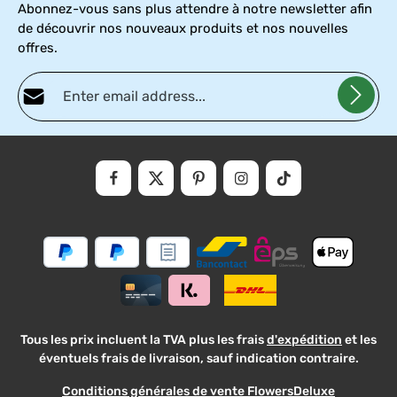
Abonnez-vous sans plus attendre à notre newsletter afin
de découvrir nos nouveaux produits et nos nouvelles
offres.
Adresse e-mail*
Politique de confidentialité
Fields marked with asterisks (*) are required.
En sélectionnant Continuer, vous confirmez que vous avez lu nos
informations
et que vous avez accepté nos
conditions
.
sur la
générales
protection
des
données
Tous les prix incluent la TVA plus les frais
d'expédition
et les
éventuels frais de livraison, sauf indication contraire.
Conditions générales de vente FlowersDeluxe