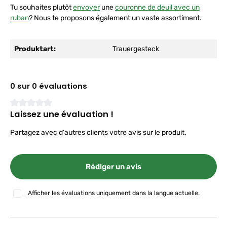
Tu souhaites plutôt
envoyer
une
couronne de deuil avec un
ruban
? Nous te proposons également un vaste assortiment.
Produktart:
Trauergesteck
0 sur 0 évaluations
Laissez une évaluation !
Note moyenne de 0 sur 5 étoiles
Partagez avec d'autres clients votre avis sur le produit.
Rédiger un avis
Afficher les évaluations uniquement dans la langue actuelle.