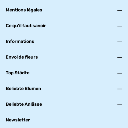
d
e
l
Mentions légales
i
v
r
a
i
Ce qu'il faut savoir
s
o
n
Informations
:
T
r
a
u
Envoi de fleurs
e
r
l
i
Top Städte
e
f
e
r
u
Beliebte Blumen
n
g
Beliebte Anlässe
Newsletter