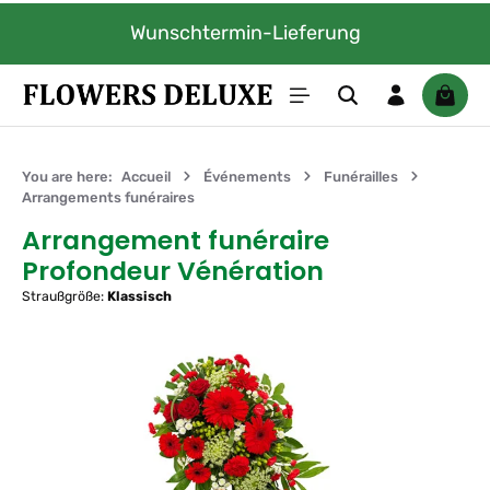
Passer au contenu principal
Wunschtermin-Lieferung
In
Le pan
You are here:
Accueil
Événements
Funérailles
Arrangements funéraires
Arrangement funéraire
Profondeur Vénération
Straußgröße:
Klassisch
Ignorer la galerie d'images