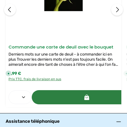
Commande une carte de deuil avec le bouquet
Derniers mots sur une carte de deuil - à commander ici en
plus Trouver les derniers mots n'est pas toujours facile. On
aimerait encore dire tant de choses à l'être cher à qui l'on fait
ses adieux. Avec une carte de deuil accompagnant un
Prix régulier :
2,99 €
D
bouquet, un arrangement floral ou une couronne de deuil, tu
i
Prix TTC, frais de livraison en sus
saisis ton message personnel pour la personne à enterrer ou
s
p
pour les membres de la famille restés au pays.
o
n
Quantité de produit : Entrez la quantité souhaité
i
b
l
e
,
d
é
l
Assistance téléphonique
a
i