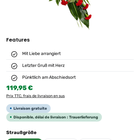
Features
Mit Liebe arrangiert
Letzter Gruß mit Herz
Pünktlich am Abschiedsort
Prix régulier :
119,95 €
Prix TTC, frais de livraison en sus
Livraison gratuite
Disponible, délai de livraison : Trauerlieferung
Sélectionnez
Straußgröße