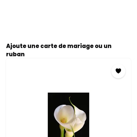
Ignorer la galerie de produits
Ajoute une carte de mariage ou un
ruban